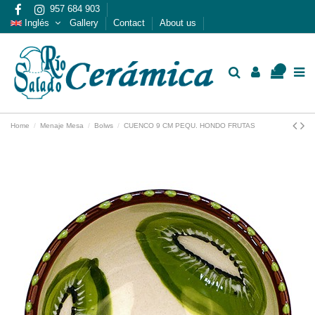
957 684 903
Inglés
Gallery
Contact
About us
0
Home
Menaje Mesa
Bolws
CUENCO 9 CM PEQU. HONDO FRUTAS