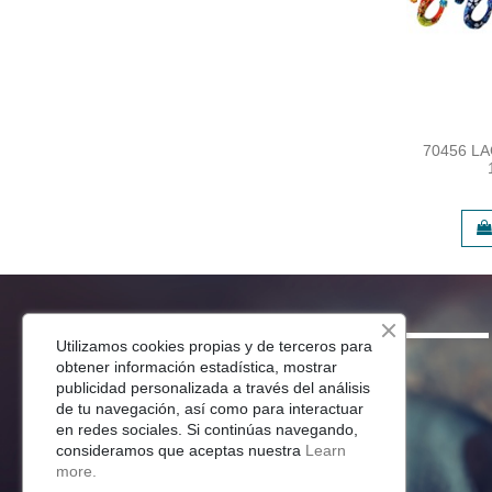
70456 L
SHOP
Utilizamos cookies propias y de terceros para
obtener información estadística, mostrar
Menaje Mesa
publicidad personalizada a través del análisis
de tu navegación, así como para interactuar
Para Tu Cocina
en redes sociales. Si continúas navegando,
Decoracion
consideramos que aceptas nuestra
Learn
Jardín
more.