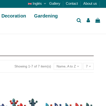
Inglés
Gallery
Contact
About us
Decoration
Gardening
Showing 1-7 of 7 item(s)
Name, A to Z
7