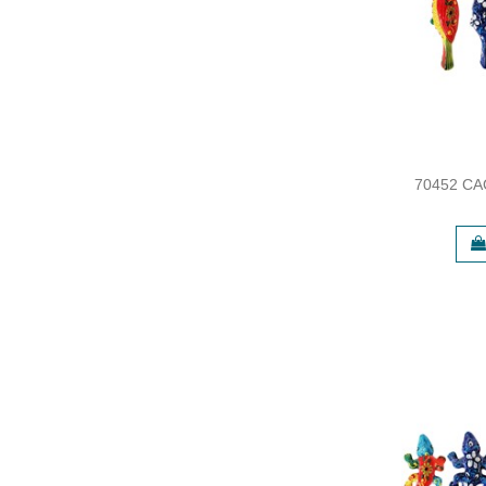
70452 CA