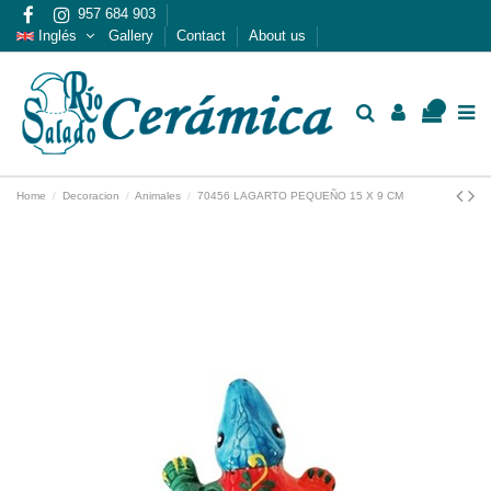
957 684 903
Inglés
Gallery
Contact
About us
0
Home
Decoracion
Animales
70456 LAGARTO PEQUEÑO 15 X 9 CM