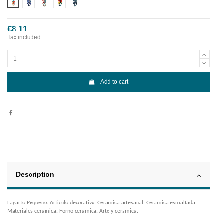
Diseño 1
Diseño 2
Diseño 3
Diseño 4
Diseño 5
€8.11
Tax included
Add to cart
Description
Lagarto Pequeño. Articulo decorativo. Ceramica artesanal. Ceramica esmaltada.
Materiales ceramica. Horno ceramica. Arte y ceramica.