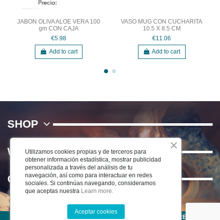
JABON OLIVA ALOE VERA 100
VASO MUG CON CUCHARITA
gm CON CAJA
10.5 X 8.5 CM
€5.98
€11.06
Add to cart
Add to cart
SHOP
WE
Utilizamos cookies propias y de terceros para
obtener información estadística, mostrar publicidad
personalizada a través del análisis de tu
navegación, así como para interactuar en redes
Contact us
sociales. Si continúas navegando, consideramos
que aceptas nuestra
Learn more.
Aceptar cookies
©2022 CERÁMICA DEL RÍO SALADO S.L . TODOS LOS DERECHOS