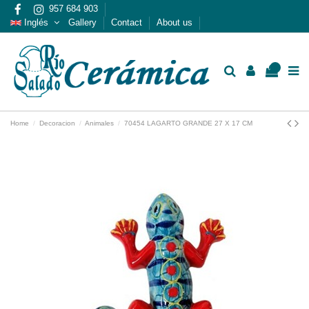
957 684 903
Inglés
Gallery
Contact
About us
0
Home
Decoracion
Animales
70454 LAGARTO GRANDE 27 X 17 CM