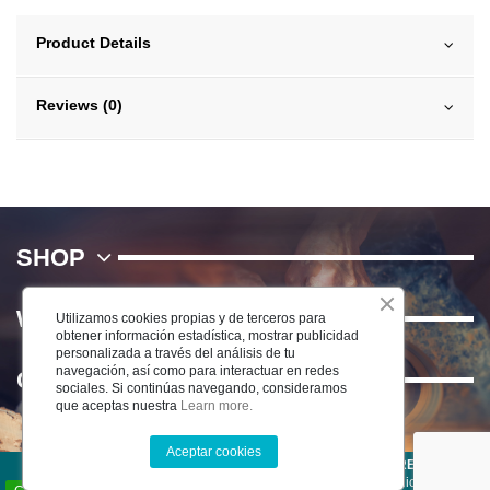
Product Details
Reviews (0)
SHOP
WE
Utilizamos cookies propias y de terceros para
obtener información estadística, mostrar publicidad
personalizada a través del análisis de tu
navegación, así como para interactuar en redes
Contact us
sociales. Si continúas navegando, consideramos
que aceptas nuestra
Learn more.
Aceptar cookies
©2022 CERÁMICA DEL RÍO SALADO S.L . TODOS LOS DERECHOS
RESERVADOS -
Aviso Legal
-
Política de Privacidad
-
Condiciones de