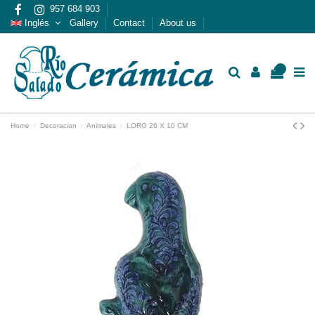
957 684 903
Inglés
Gallery
Contact
About us
0
Home
Decoracion
Animales
LORO 26 X 10 CM