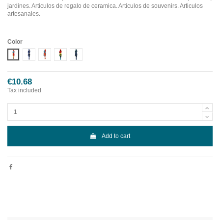
jardines. Articulos de regalo de ceramica. Articulos de souvenirs. Articulos
artesanales.
Color
Diseño 1
Diseño 2
Diseño 3
Diseño 4
Diseño 5
€10.68
Tax included
Add to cart