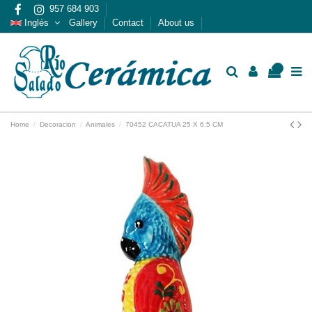
957 684 903
Inglés
Gallery
Contact
About us
0
Home
Decoracion
Animales
70452 CACATUA 25 X 6.5 CM