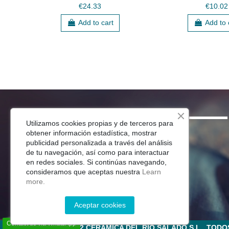
€24.33
€10.02
Add to cart
Add to 
SHOP
Utilizamos cookies propias y de terceros para
obtener información estadística, mostrar
Menaje Mesa
publicidad personalizada a través del análisis
de tu navegación, así como para interactuar
Para Tu Cocina
en redes sociales. Si continúas navegando,
Decoracion
consideramos que aceptas nuestra
Learn
Jardín
more.
Aceptar cookies
Contact us via WhatsApp
©2022 CERÁMICA DEL RÍO SALADO S.L . TO