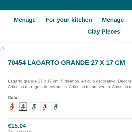
Menage
For your kitchen
Menage
Clay Pieces
 CM
70454 LAGARTO GRANDE 27 X 17 CM
Lagarto grande 27 x 17 cm. 5 diseños. Articulo decorativo. Decora
Articulos de regalo de ceramica. Articulos de souvenirs. Articulos 
Color
Diseño 1
Diseño 2
Diseño 3
Diseño 4
Diseño 5
€15.04
Tax included