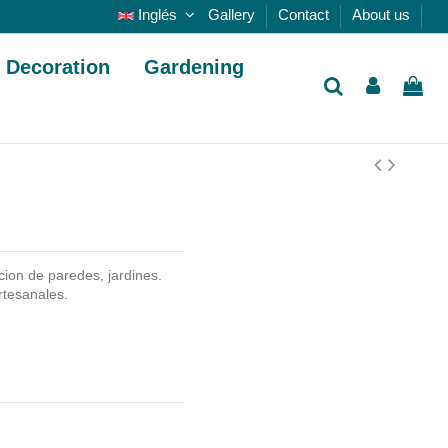
Inglés
Gallery
Contact
About us
Decoration
Gardening
cion de paredes, jardines.
artesanales.