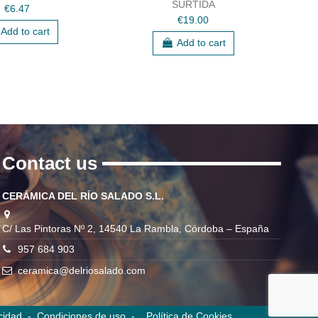
SURTIDA
€6.47
€19.00
Add to cart
Add to cart
Contact us
CERÁMICA DEL RÍO SALADO S.L.
C/ Las Pintoras Nº 2, 14540 La Rambla, Córdoba – España
957 684 903
ceramica@delriosalado.com
cidad
-
Condiciones de uso
-
Política de Cookies