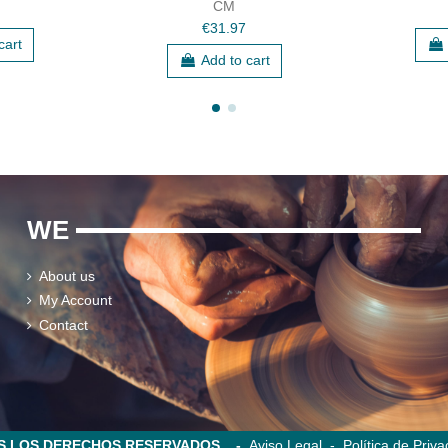
CM
€31.97
cart
Add to cart
WE
About us
My Account
Contact
DOS LOS DERECHOS RESERVADOS -
Aviso Legal
-
Política de Priva