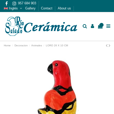
957 684 903
Inglés
Gallery
Contact
About us
0
Home
Decoracion
Animales
LORO 26 X 10 CM