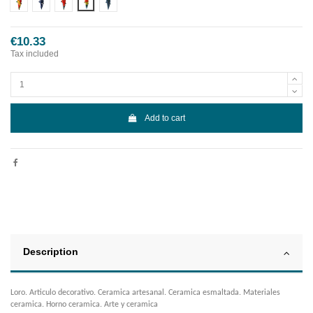
Diseño 1
Diseño 2
Diseño 3
Diseño 4
Diseño 5
€10.33
Tax included
Add to cart
Description
Loro. Articulo decorativo. Ceramica artesanal. Ceramica esmaltada. Materiales
ceramica. Horno ceramica. Arte y ceramica