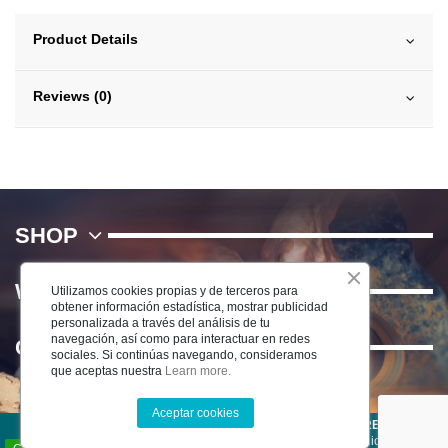
Product Details
Reviews (0)
SHOP
WE
Utilizamos cookies propias y de terceros para
obtener información estadística, mostrar publicidad
personalizada a través del análisis de tu
navegación, así como para interactuar en redes
Contact us
sociales. Si continúas navegando, consideramos
que aceptas nuestra
Learn more.
Aceptar cookies
©2022 CERÁMICA DEL RÍO SALADO S.L . TODOS LOS DERECHOS
RESERVADOS -
Aviso Legal
-
Política de Privacidad
-
Condiciones de