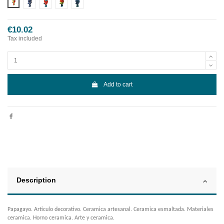
Diseño 1
Diseño 2
Diseño 3
Diseño 4
Diseño 5
€10.02
Tax included
Add to cart
Description
Papagayo. Articulo decorativo. Ceramica artesanal. Ceramica esmaltada. Materiales
ceramica. Horno ceramica. Arte y ceramica.