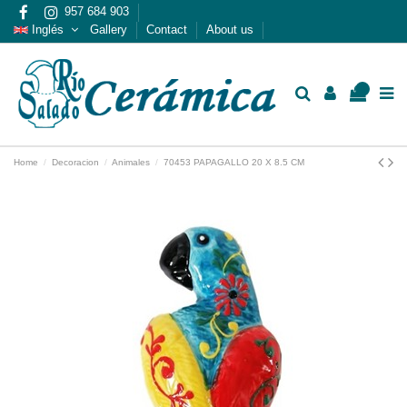
957 684 903
Inglés
Gallery
Contact
About us
0
Home
Decoracion
Animales
70453 PAPAGALLO 20 X 8.5 CM