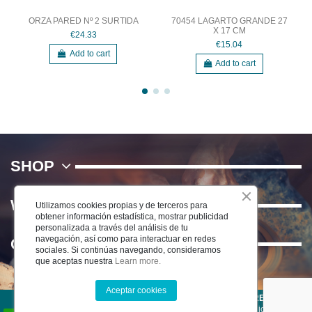
ORZA PARED Nº 2 SURTIDA
70454 LAGARTO GRANDE 27
X 17 CM
€24.33
€15.04
Add to cart
Add to cart
SHOP
WE
Utilizamos cookies propias y de terceros para
obtener información estadística, mostrar publicidad
personalizada a través del análisis de tu
navegación, así como para interactuar en redes
Contact us
sociales. Si continúas navegando, consideramos
que aceptas nuestra
Learn more.
Aceptar cookies
©2022 CERÁMICA DEL RÍO SALADO S.L . TODOS LOS DERECHOS
RESERVADOS -
Aviso Legal
-
Política de Privacidad
-
Condiciones de