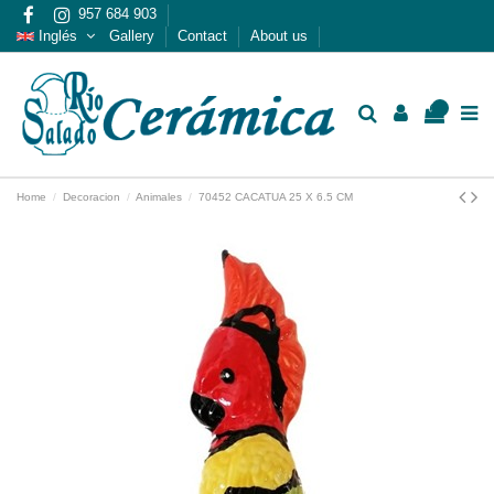
957 684 903
Inglés
Gallery
Contact
About us
0
Home
Decoracion
Animales
70452 CACATUA 25 X 6.5 CM