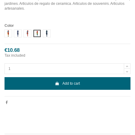
jardines. Articulos de regalo de ceramica. Articulos de souvenirs. Articulos
artesanales.
Color
Diseño 1
Diseño 2
Diseño 3
Diseño 4
Diseño 5
€10.68
Tax included
Add to cart