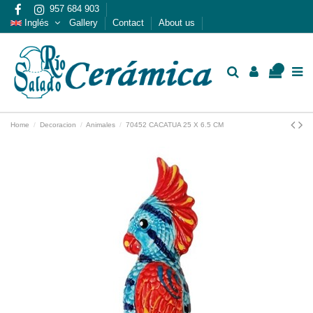
957 684 903
Inglés
Gallery
Contact
About us
0
Home
Decoracion
Animales
70452 CACATUA 25 X 6.5 CM