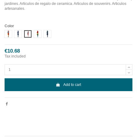
jardines. Articulos de regalo de ceramica. Articulos de souvenirs. Articulos
artesanales.
Color
Diseño 1
Diseño 2
Diseño 3
Diseño 4
Diseño 5
€10.68
Tax included
Add to cart