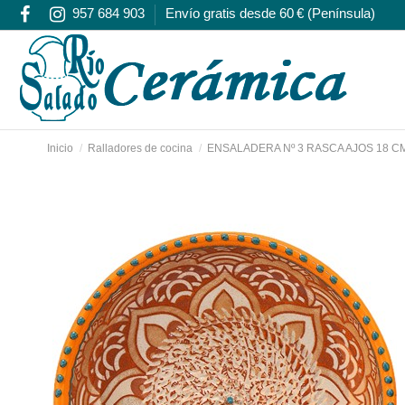
957 684 903
Envío gratis desde 60 € (Península)
Inicio
Ralladores de cocina
ENSALADERA Nº 3 RASCA AJOS 18 C