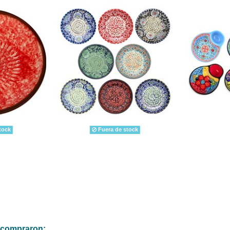
tock
Fuera de stock
n compraron: