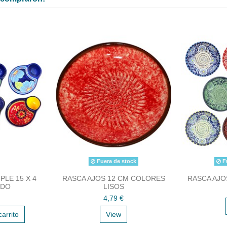
Fuera de stock
Fu
LE 15 X 4
RASCA AJOS 12 CM COLORES
RASCA AJO
IDO
LISOS
4,79 €
carrito
View