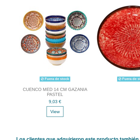
Fuera de stock
Fuera de s
CUENCO MED 14 CM GAZANIA
PASTEL
9,03 €
View
Los clientes que adquirieron este producto tambié