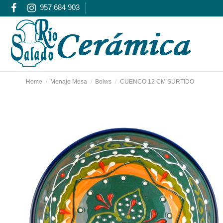
957 684 903
Home
Menaje Mesa
Bolws
CUENCO 12 CM SURTIDO