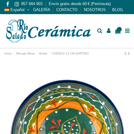
957 684 903
Envío gratis desde 60 € (Península)
Español
GALERÍA
CONTACTO
NOSOTROS
BLOG
0
Inicio
Menaje Mesa
Bolws
CUENCO 12 CM SURTIDO