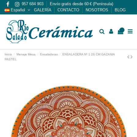
957 684 903
Envío gratis desde 60 € (Península)
Español
GALERÍA
CONTACTO
NOSOTROS
BLOG
0
Inicio
Menaje Mesa
Ensaladeras
ENSALADERA Nº 1 26 CM GAZANIA
PASTEL