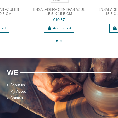
AS AZULES
ENSALADERA CENEFAS AZUL
ENSALADE
10,5 CM
15.5 X 15.5 CM
15.5 X
€10.37
cart
Add to cart
WE
About us
My Account
Contact