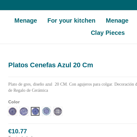
Menage
For your kitchen
Menage
Clay Pieces
Platos Cenefas Azul 20 Cm
Plato de gres, diseño azul 20 CM. Con agujeros para colgar. Decoración 
de Regalo de Cerámica
Color
DISEÑO 1 CENEFA AZUL
DISEÑO 2 CENEFA AZUL
DISEÑO 3 CENEFA AZUL
DISEÑO 4 CENEFA AZUL
DISEÑO 5 CENEFA AZUL
€10.77