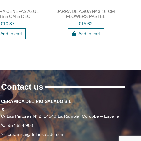
RA CENEFAS AZUL
JARRA DE AGUA Nº 3 16 CM
BOW
 15.5 CM 5 DEC
FLOWERS PASTEL
X 
€10.37
€15.62
Add to cart
Add to cart
Contact us
CERÁMICA DEL RÍO SALADO S.L.
C/ Las Pintoras Nº 2, 14540 La Rambla, Córdoba – España
957 684 903
ceramica@delriosalado.com