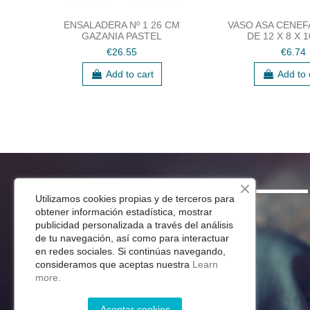
ENSALADERA Nº 1 26 CM
VASO ASA CENEF
GAZANIA PASTEL
DE 12 X 8 X 
€26.55
€6.74
Add to cart
Add to 
SHOP
Utilizamos cookies propias y de terceros para
obtener información estadística, mostrar
Menaje Mesa
publicidad personalizada a través del análisis
de tu navegación, así como para interactuar
Para Tu Cocina
en redes sociales. Si continúas navegando,
Decoracion
consideramos que aceptas nuestra
Learn
Jardín
more.
Aceptar cookies