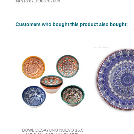
ean13
8716963767608
Customers who bought this product also bought:
BOWL DESAYUNO NUEVO 16.5