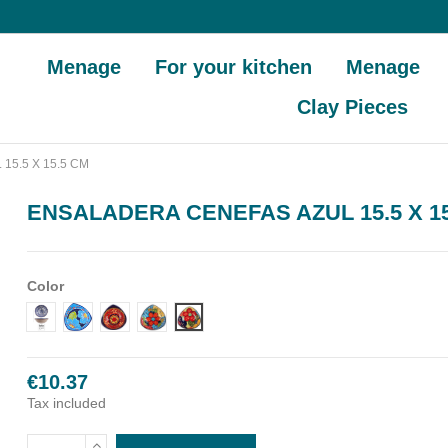
Menage
For your kitchen
Menage
Clay Pieces
5.5 X 15.5 CM
ENSALADERA CENEFAS AZUL 15.5 X 15
Color
DISEÑO 1 CENEFA AZUL
DISEÑO 2 CENEFA AZUL
DISEÑO 3 CENEFA AZUL
DISEÑO 4 CENEFA AZUL
DISEÑO 5 CENEFA AZUL
€10.37
Tax included