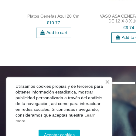
Platos Cenefas Azul 20 Cm
VASO ASA CENEF
DE 12 X 8 X 
€10.77
€6.74
Add to cart
Add to 
SHOP
Utilizamos cookies propias y de terceros para
obtener información estadística, mostrar
Menaje Mesa
publicidad personalizada a través del análisis
de tu navegación, así como para interactuar
Para Tu Cocina
en redes sociales. Si continúas navegando,
Decoracion
consideramos que aceptas nuestra
Learn
Jardín
more.
Aceptar cookies