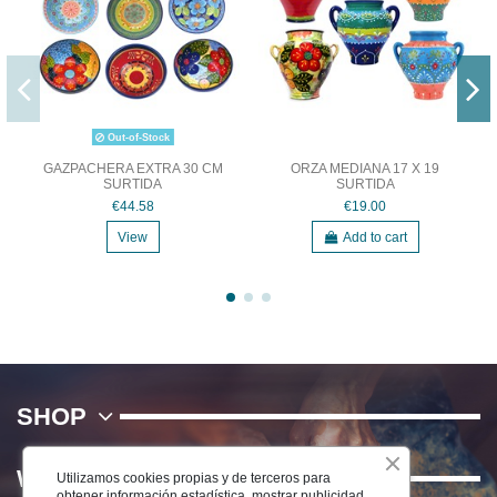
Out-of-Stock
GAZPACHERA EXTRA 30 CM
ORZA MEDIANA 17 X 19
SURTIDA
SURTIDA
€44.58
€19.00
View
Add to cart
SHOP
WE
Utilizamos cookies propias y de terceros para
obtener información estadística, mostrar publicidad