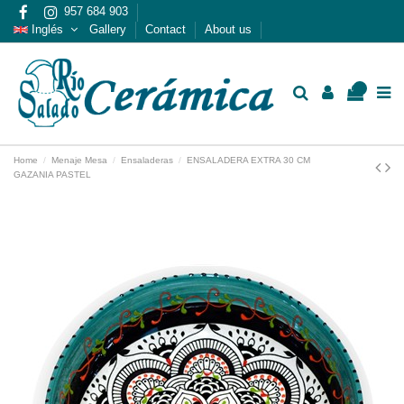
957 684 903
Inglés
Gallery
Contact
About us
0
Home
Menaje Mesa
Ensaladeras
ENSALADERA EXTRA 30 CM
GAZANIA PASTEL