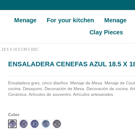
Menage
For your kitchen
Menage
Clay Pieces
8.5 X 18.5 CM 5 DEC
ENSALADERA CENEFAS AZUL 18.5 X 18
Ensaladera gres, cinco diseños.
Menaje de Mesa. Menaje de Coci
cocina. Desayuno. Decoración de Mesa. Decoración de cocina. Ar
Cerámica. Artículos de souvenirs. Artículos artesanales.
Color
DISEÑO 1 CENEFA AZUL
DISEÑO 2 CENEFA AZUL
DISEÑO 3 CENEFA AZUL
DISEÑO 4 CENEFA AZUL
DISEÑO 5 CENEFA AZUL