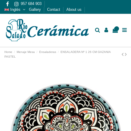
957 684 903
Inglés
Gallery
Contact
About us
0
Home
Menaje Mesa
Ensaladeras
ENSALADERA Nº 1 26 CM GAZANIA
PASTEL