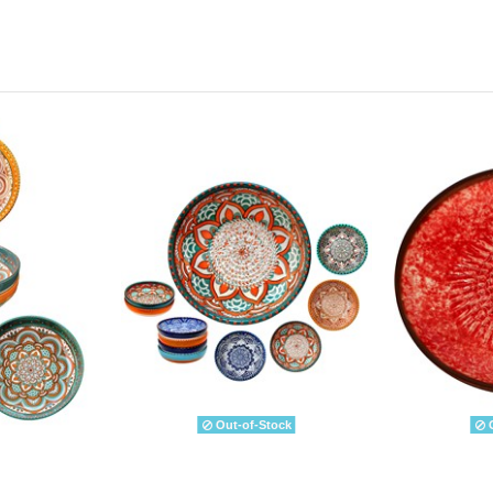
Out-of-Stock
O