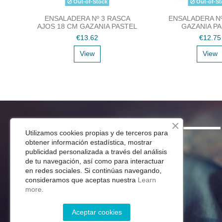
Out-of-Stock
Out-of-St
ENSALADERA Nº 3 RASCA
ENSALADERA Nº
AJOS 18 CM GAZANIA PASTEL
GAZANIA P
€13.62
€12.75
View
View
SHOP
Utilizamos cookies propias y de terceros para
obtener información estadística, mostrar
Menaje Mesa
publicidad personalizada a través del análisis
de tu navegación, así como para interactuar
Para Tu Cocina
en redes sociales. Si continúas navegando,
Decoracion
consideramos que aceptas nuestra
Learn
Jardín
more.
Aceptar cookies