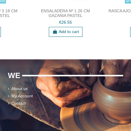
ock
O
 3 18 CM
ENSALADERA Nº 1 26 CM
RASCA AJO
ASTEL
GAZANIA PASTEL
€26.55
Add to cart
WE
About us
My Account
Contact