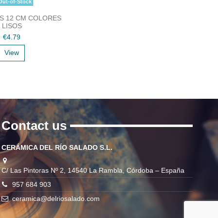
ut-of-Stock
S 12 CM COLORES
LISOS
€4.79
View
Contact us
CERÁMICA DEL RÍO SALADO S.L.
C/ Las Pintoras Nº 2, 14540 La Rambla, Córdoba – España
957 684 903
ceramica@delriosalado.com