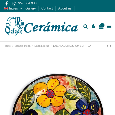
957 684 903
Inglés
Gallery
Contact
About us
0
Home
Menaje Mesa
Ensaladeras
ENSALADERA 23 CM SURTIDA