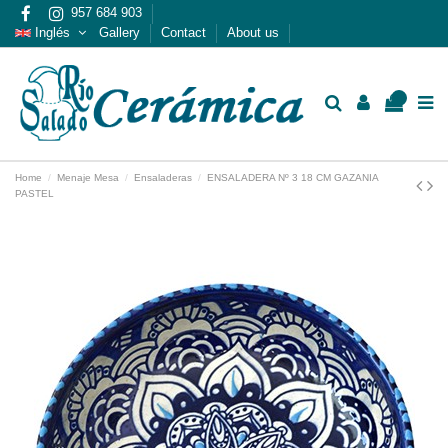
957 684 903
Inglés
Gallery
Contact
About us
0
Home
Menaje Mesa
Ensaladeras
ENSALADERA Nº 3 18 CM GAZANIA
PASTEL