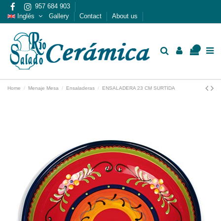
957 684 903
Inglés
Gallery
Contact
About us
0
Home
Menaje Mesa
Ensaladeras
ENSALADERA 23 CM SURTIDA