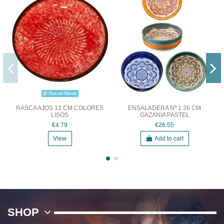
Out-of-Stock
RASCA AJOS 12 CM COLORES
ENSALADERA Nº 1 26 CM
LISOS
GAZANIA PASTEL
€4.79
€26.55
View
Add to cart
SHOP