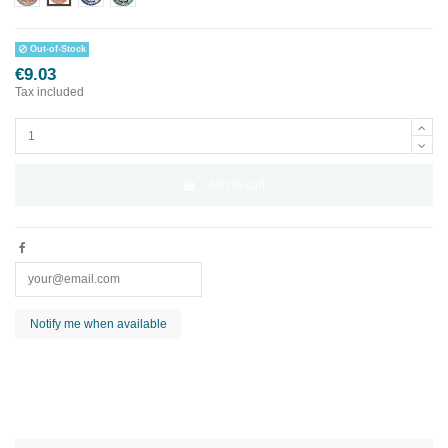
Out-of-Stock
€9.03
Tax included
Add to cart