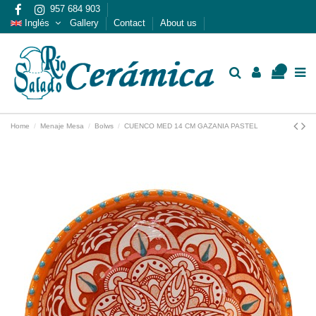
957 684 903
Inglés
Gallery
Contact
About us
0
Home
Menaje Mesa
Bolws
CUENCO MED 14 CM GAZANIA PASTEL