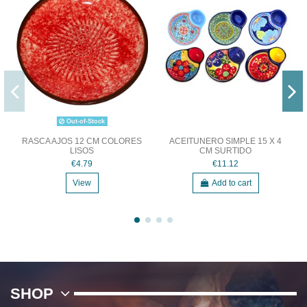
Out-of-Stock
RASCA AJOS 12 CM COLORES
ACEITUNERO SIMPLE 15 X 4
LISOS
CM SURTIDO
€4.79
€11.12
View
Add to cart
SHOP