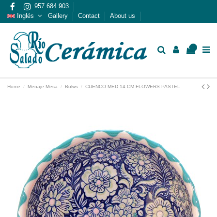
957 684 903
Inglés
Gallery
Contact
About us
0
Home
Menaje Mesa
Bolws
CUENCO MED 14 CM FLOWERS PASTEL