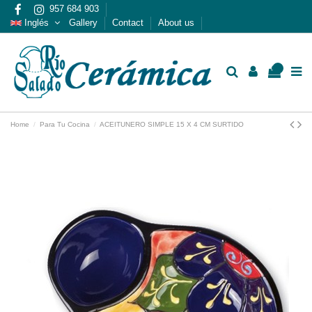
957 684 903
Inglés
Gallery
Contact
About us
0
Home
Para Tu Cocina
ACEITUNERO SIMPLE 15 X 4 CM SURTIDO