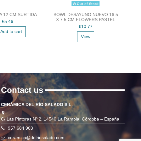
Out-of-Stock
A 12 CM SURTIDA
BOWL DESAYUNO NUEVO 16.5
RAS
X 7.5 CM FLOWERS PASTEL
€5.46
€10.77
Add to cart
View
Contact us
CERÁMICA DEL RÍO SALADO S.L.
C/ Las Pintoras Nº 2, 14540 La Rambla, Córdoba – España
957 684 903
ceramica@delriosalado.com