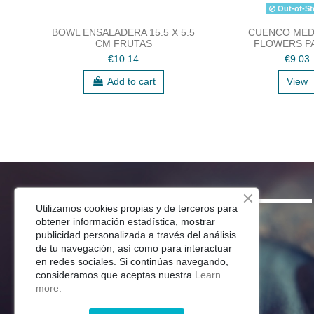
Out-of-St
BOWL ENSALADERA 15.5 X 5.5
CUENCO MED
CM FRUTAS
FLOWERS P
€10.14
€9.03
Add to cart
View
SHOP
Utilizamos cookies propias y de terceros para
obtener información estadística, mostrar
Menaje Mesa
publicidad personalizada a través del análisis
de tu navegación, así como para interactuar
Para Tu Cocina
en redes sociales. Si continúas navegando,
Decoracion
consideramos que aceptas nuestra
Learn
Jardín
more.