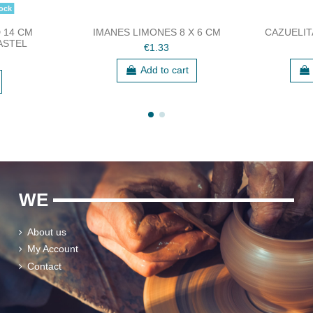
ock
 14 CM
IMANES LIMONES 8 X 6 CM
CAZUELIT
ASTEL
€1.33
Add to cart
WE
About us
My Account
Contact