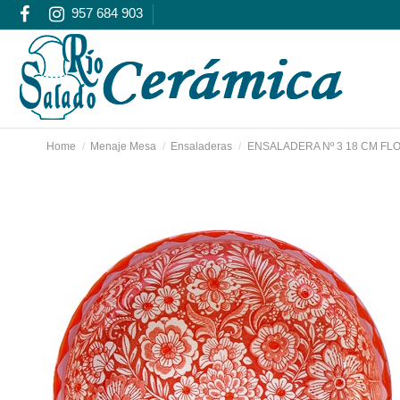
957 684 903
Home
Menaje Mesa
Ensaladeras
ENSALADERA Nº 3 18 CM FL