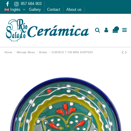
957 684 903
Inglés
Gallery
Contact
About us
0
Home
Menaje Mesa
Bolws
CUENCO 7 CM MINI SURTIDO