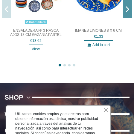
Out-of-Stock
ENSALADERA Nº 3 RASCA
IMANES LIMONES 8 X 6 CM
AJOS 18 CM GAZANIA PASTEL
€1.33
€13.62
Add to cart
View
SHOP
WE
Utilizamos cookies propias y de terceros para
obtener información estadística, mostrar publicidad
personalizada a través del análisis de tu
navegación, así como para interactuar en redes
Contact us
sociales. Si continúas navegando, consideramos