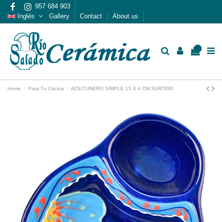
957 684 903
Inglés
Gallery
Contact
About us
0
Home
Para Tu Cocina
ACEITUNERO SIMPLE 15 X 4 CM SURTIDO