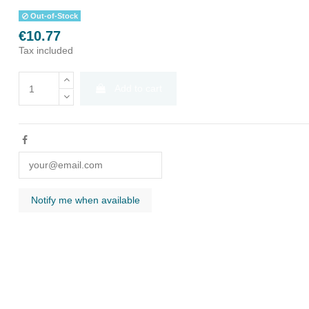
Out-of-Stock
€10.77
Tax included
Add to cart