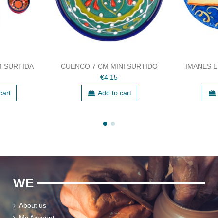
M SURTIDA
CUENCO 7 CM MINI SURTIDO
IMANES L
€4.15
cart
Add to cart
WE
About us
My Account