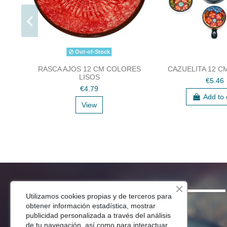
Out-of-Stock
RASCA AJOS 12 CM COLORES
CAZUELITA 12 C
LISOS
€5.46
€4.79
Add to 
View
SHOP
Utilizamos cookies propias y de terceros para
obtener información estadística, mostrar
Menaje Mesa
publicidad personalizada a través del análisis
de tu navegación, así como para interactuar
Para Tu Cocina