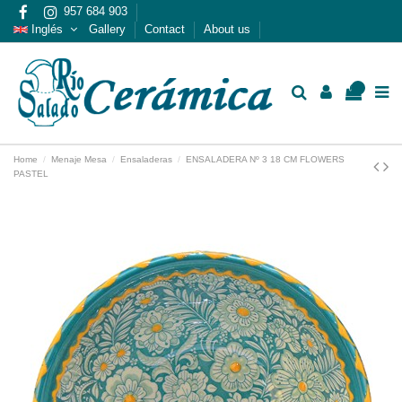
957 684 903
Inglés
Gallery
Contact
About us
0
Home
Menaje Mesa
Ensaladeras
ENSALADERA Nº 3 18 CM FLOWERS
PASTEL