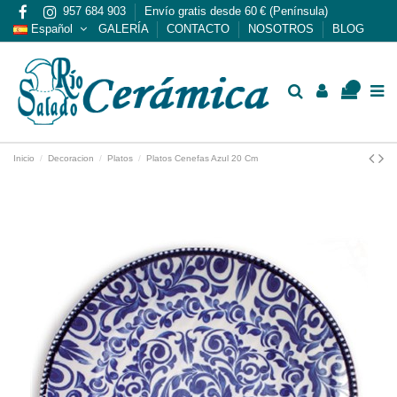
957 684 903
Envío gratis desde 60 € (Península)
Español
GALERÍA
CONTACTO
NOSOTROS
BLOG
0
Inicio
Decoracion
Platos
Platos Cenefas Azul 20 Cm