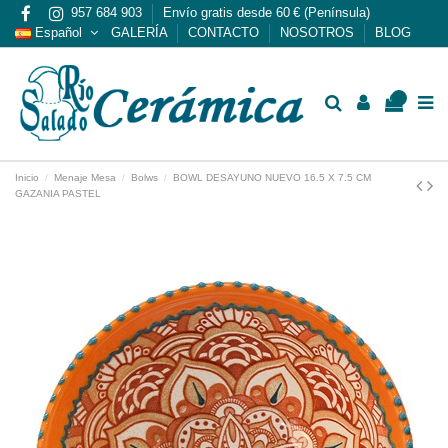
957 684 903
Envío gratis desde 60 € (Península)
Español
GALERÍA
CONTACTO
NOSOTROS
BLOG
0
Inicio
Menaje Mesa
Bolws
BOWL DESAYUNO NUEVO 16.5 X 7.5 CM
GAZANIA PASTEL