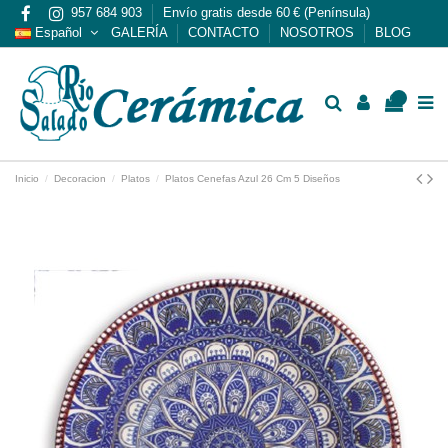
957 684 903
Envío gratis desde 60 € (Península)
Español
GALERÍA
CONTACTO
NOSOTROS
BLOG
0
Inicio
Decoracion
Platos
Platos Cenefas Azul 26 Cm 5 Diseños