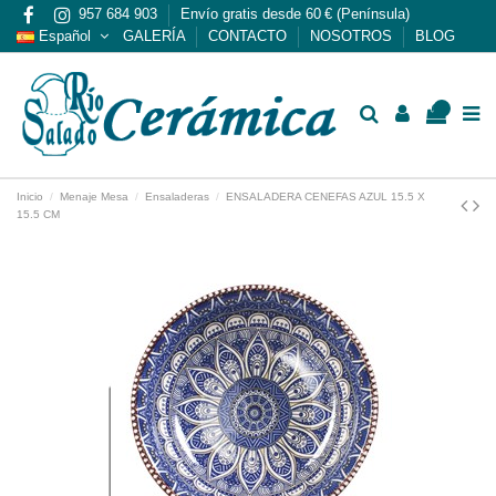
957 684 903
Envío gratis desde 60 € (Península)
Español
GALERÍA
CONTACTO
NOSOTROS
BLOG
0
Inicio
Menaje Mesa
Ensaladeras
ENSALADERA CENEFAS AZUL 15.5 X
15.5 CM