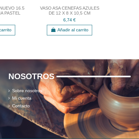
NUEVO 16.5
VASO ASA CENEFAS AZULES
IA PASTEL
DE 12 X 8 X 10,5 CM
6,74 €
carrito
Añadir al carrito
NOSOTROS
Sobre nosotros
Mi cuenta
Contacto