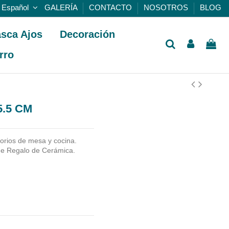
Español
GALERÍA
CONTACTO
NOSOTROS
BLOG
sca Ajos
Decoración
rro
.5 CM
rios de mesa y cocina.
de Regalo de Cerámica.