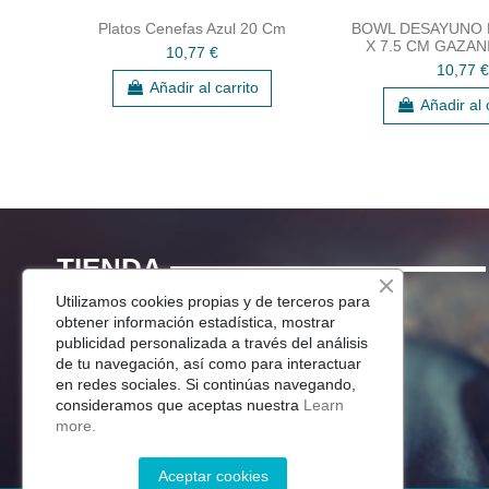
Platos Cenefas Azul 20 Cm
BOWL DESAYUNO 
X 7.5 CM GAZAN
10,77 €
10,77 €
Añadir al carrito
Añadir al 
TIENDA
Utilizamos cookies propias y de terceros para
Menaje Mesa
obtener información estadística, mostrar
publicidad personalizada a través del análisis
Para Tu Cocina
de tu navegación, así como para interactuar
Decoracion
en redes sociales. Si continúas navegando,
Jardín
consideramos que aceptas nuestra
Learn
more.
Aceptar cookies