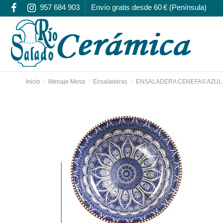
957 684 903
Envío gratis desde 60 € (Península)
Inicio
Menaje Mesa
Ensaladeras
ENSALADERA CENEFAS AZUL 1