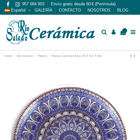
957 684 903
Envío gratis desde 60 € (Península)
Español
GALERÍA
CONTACTO
NOSOTROS
BLOG
0
Inicio
Decoracion
Platos
Platos Cenefas Azul 29.5 Cm 5 Dic