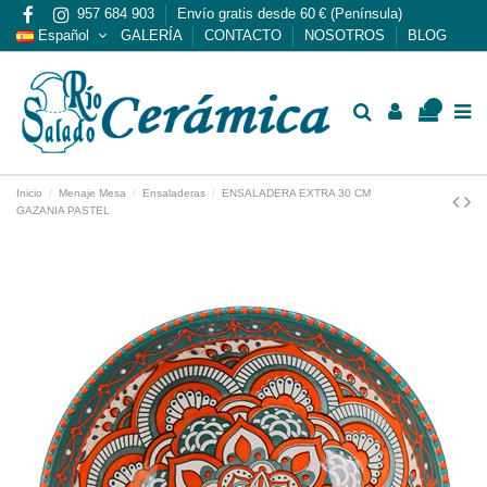
957 684 903
Envío gratis desde 60 € (Península)
Español
GALERÍA
CONTACTO
NOSOTROS
BLOG
0
Inicio
Menaje Mesa
Ensaladeras
ENSALADERA EXTRA 30 CM
GAZANIA PASTEL