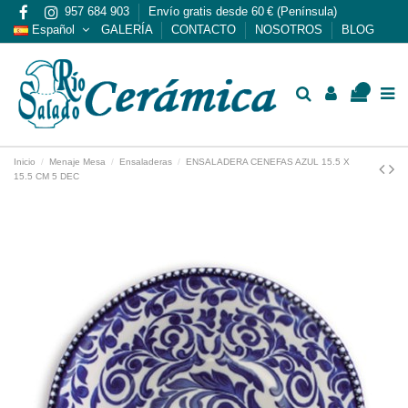
957 684 903
Envío gratis desde 60 € (Península)
Español
GALERÍA
CONTACTO
NOSOTROS
BLOG
0
Inicio
Menaje Mesa
Ensaladeras
ENSALADERA CENEFAS AZUL 15.5 X
15.5 CM 5 DEC