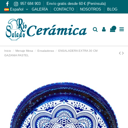
957 684 903
Envío gratis desde 60 € (Península)
Español
GALERÍA
CONTACTO
NOSOTROS
BLOG
0
Inicio
Menaje Mesa
Ensaladeras
ENSALADERA EXTRA 30 CM
GAZANIA PASTEL