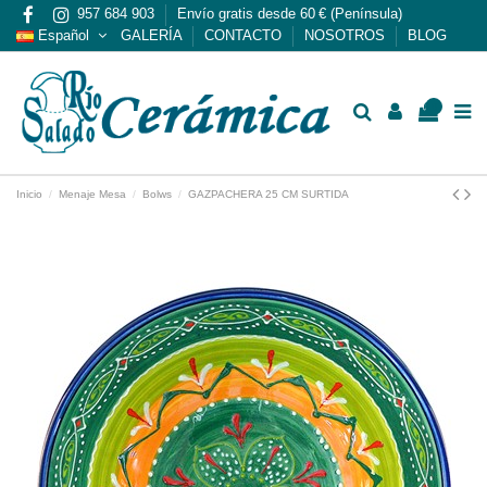
957 684 903
Envío gratis desde 60 € (Península)
Español
GALERÍA
CONTACTO
NOSOTROS
BLOG
0
Inicio
Menaje Mesa
Bolws
GAZPACHERA 25 CM SURTIDA