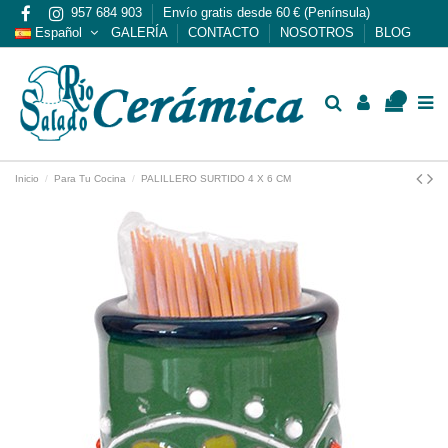
957 684 903
Envío gratis desde 60 € (Península)
Español
GALERÍA
CONTACTO
NOSOTROS
BLOG
0
Inicio
Para Tu Cocina
PALILLERO SURTIDO 4 X 6 CM