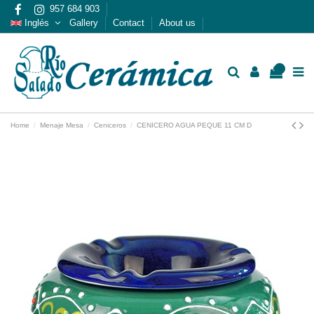
957 684 903
Inglés
Gallery
Contact
About us
0
Home
Menaje Mesa
Ceniceros
CENICERO AGUA PEQUE 11 CM D