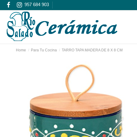
957 684 903
Home
Para Tu Cocina
TARRO TAPA MADERA DE 8 X 8 CM