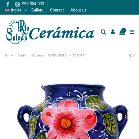
957 684 903
Inglés
Gallery
Contact
About us
0
Home
Jardín
Macetas
ORZA MINI 14 X 15 CM A