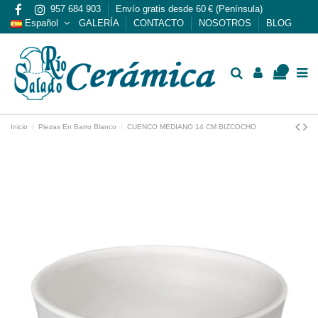
957 684 903
Envío gratis desde 60 € (Península)
Español
GALERÍA
CONTACTO
NOSOTROS
BLOG
0
Inicio
Piezas En Barro Blanco
CUENCO MEDIANO 14 CM BIZCOCHO