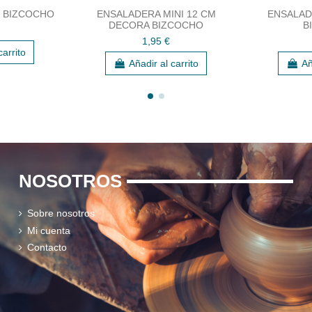
O BIZCOCHO
ENSALADERA MINI 12 CM
ENSALADE
DECORA BIZCOCHO
B
1,95 €
carrito
Añadir al carrito
Añ
NOSOTROS
Sobre nosotros
Mi cuenta
Contacto