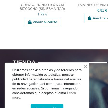
CUENCO HONDO 9 X 5 CM
TAPONES DE VIN
BIZCOCHO (SIN ESMALTAR)
0,81 €
1,72 €
Añadir al 
Añadir al carrito
TIENDA
Utilizamos cookies propias y de terceros para
Menaje Mesa
obtener información estadística, mostrar
publicidad personalizada a través del análisis
Para Tu Cocina
de tu navegación, así como para interactuar
Decoracion
en redes sociales. Si continúas navegando,
Jardín
consideramos que aceptas nuestra
Learn
more.