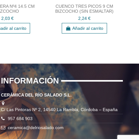
RA Nº4 14.5 CM
CUENCO TRES PICOS 9 CM
BOW
IZCOCHO
BIZCOCHO (SIN ESMALTAR)
2,03 €
2,24 €
adir al carrito
Añadir al carrito
INFORMACIÓN
CERÁMICA DEL RÍO SALADO S.L.
C/ Las Pintoras Nº 2, 14540 La Rambla, Córdoba – España
957 684 903
ceramica@delriosalado.com