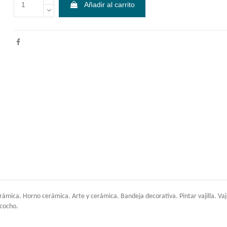
Añadir al carrito
mica. Horno cerámica. Arte y cerámica. Bandeja decorativa. Pintar vajilla. Vajill
zcocho.