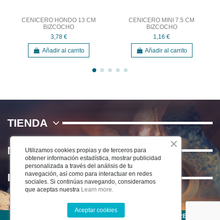
CENICERO HONDO 13 CM
CENICERO MINI 7.5 CM
BIZCOCHO
BIZCOCHO
3,78 €
1,16 €
Añadir al carrito
Añadir al carrito
TIENDA
NOSOTROS
Utilizamos cookies propias y de terceros para
obtener información estadística, mostrar publicidad
personalizada a través del análisis de tu
navegación, así como para interactuar en redes
INFORMACIÓN
sociales. Si continúas navegando, consideramos
que aceptas nuestra
Learn more.
Aceptar cookies
©2025 CERÁMICA DEL RÍO SALADO S.L . TODOS LOS DERECHOS