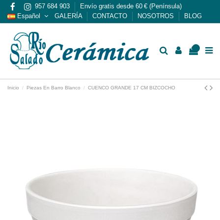
957 684 903
Envío gratis desde 60 € (Península)
Español
GALERÍA
CONTACTO
NOSOTROS
BLOG
0
Inicio
Piezas En Barro Blanco
CUENCO GRANDE 17 CM BIZCOCHO